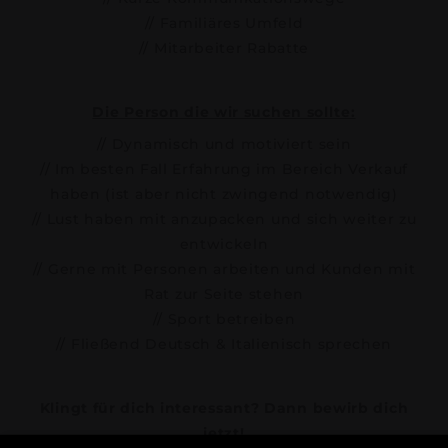
// Familiäres Umfeld
// Mitarbeiter Rabatte
Die Person die wir suchen sollte:
// Dynamisch und motiviert sein
// Im besten Fall Erfahrung im Bereich Verkauf
haben (ist aber nicht zwingend notwendig)
// Lust haben mit anzupacken und sich weiter zu
entwickeln
// Gerne mit Personen arbeiten und Kunden mit
Rat zur Seite stehen
// Sport betreiben
// Fließend Deutsch & Italienisch sprechen
Klingt für dich interessant? Dann bewirb dich
jetzt!