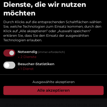
Dienste, die wir nutzen
Tel.: 0473 56 11 92
Email:
sport.gasser@spoga.it
möchten
Durch Klicks auf die entsprechenden Schaltflächen wählen
Sie, welche Technologien zum Einsatz kommen; durch den
LANA23
Klick auf „Alle akzeptieren“ oder „Auswahl speichern“
erklären Sie, dass Sie den Einsatz der ausgewählten
Verkäufer*in & Social
Lange Einkaufsabende
Technologien erlauben.
Media Assistent
Notwendig
Jeden Donnerstag vom 25. Juni bis zum 13.
(immer erforderlich)
August:
↓
2
Dienste
(w/m/d)
09:00 - 13:00 Uhr & 15:00 - 22:00 Uhr
Besucher-Statistiken
↓
1
Dienst
Mehr Infos...
Infos zum Job:
Ausgewählte akzeptieren
// Vollzeit (40h Woche)
Alle akzeptieren
// Montag bis Freitag & Samstag nur Vormittag
// Arbeitszeiten sind unsere Öffnungszeiten
// Arbeitsort ist unser Geschäft, Sport Mode Gasser